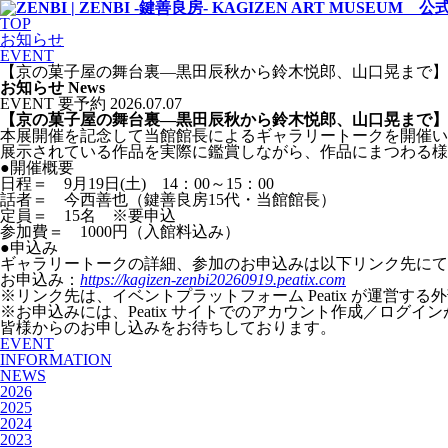
TOP
お知らせ
EVENT
【京の菓子屋の舞台裏—黒田辰秋から鈴木悦郎、山口晃まで】
お知らせ
News
EVENT
要予約
2026.07.07
【京の菓子屋の舞台裏—黒田辰秋から鈴木悦郎、山口晃まで】
本展開催を記念して当館館長によるギャラリートークを開催い
展示されている作品を実際に鑑賞しながら、作品にまつわる様
●開催概要
日程＝ 9月19日(土) 14：00～15：00
話者＝ 今西善也（鍵善良房15代・当館館長）
定員＝ 15名 ※要申込
参加費＝ 1000円（入館料込み）
●申込み
ギャラリートークの詳細、参加のお申込みは以下リンク先にて
お申込み：
https://kagizen-zenbi20260919.peatix.com
※リンク先は、イベントプラットフォーム Peatix が運営す
※お申込みには、Peatix サイトでのアカウント作成／ログイ
皆様からのお申し込みをお待ちしております。
EVENT
INFORMATION
NEWS
2026
2025
2024
2023