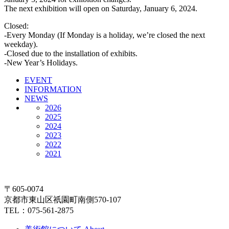
The next exhibition will open on Saturday, January 6, 2024.
Closed:
-Every Monday (If Monday is a holiday, we’re closed the next
weekday).
-Closed due to the installation of exhibits.
-New Year’s Holidays.
EVENT
INFORMATION
NEWS
2026
2025
2024
2023
2022
2021
〒605-0074
京都市東山区祇園町南側570-107
TEL：075-561-2875