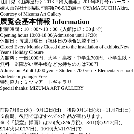
山口晃《山鉾巡行》2013『婦人画報』2013年8月号 (ハースト
婦人画報社刊)掲載 *前期(7/6-9/12)展示 ©YAMAGUCHI Akira,
Courtesy of Mizuma Art Gallery
展覧会基本情報
Information
開館時間：10：00〜18：00（⼊館は17：30まで）
Opening hours 10:00-18:00(Admission until 17:30)
休館⽇：毎週⽉曜⽇（祝休⽇の場合は翌平⽇）
Closed Every Monday,Closed due to the installation of exhibits,New
Year's Holiday Closure
入館料：⼀般1000円、⼤学・⾼校・中学⽣700円、⼩学⽣以下
無料 ※障がい者手帳などお持ちの方は700円
Admission: Adult 1,000 yen ・Students 700 yen ・Elementary school
students or younger Free
特別協力：ミヅマアートギャラリー
Special thanks: MIZUMA ART GALLERY
-----
前期7月6日(火)－9月12日(日) 後期9月14日(火)－11月7日(日)
※前期、後期でほぼすべての作品が替わります。
※《『親鸞』挿画》は7/6(火)-8/9(月祝)、8/11(水)-9/12(日)、
9/14(火)-10/17(日)、10/19(火)-11/7(日)で