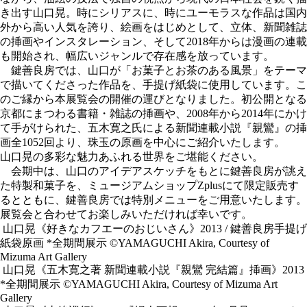
き出す山口晃。時にシリアスに、時にユーモラスな作品は国内
外から高い人気を誇り、絵画をはじめとして、立体、新聞雑誌
の挿画やインスタレーション、そして2018年からは漫画の連載
も開始され、幅広いジャンルで存在感を放っています。
鍵善良房では、山口が「お菓子とお茶のある風景」をテーマ
で描いてくださった作品を、手提げ紙袋に使用しています。こ
のご縁から本展覧会の開催の運びとなりました。初公開となる
京都にまつわる書籍・雑誌の挿画や、2008年から2014年にかけ
て手がけられた、五木寛之氏による新聞連載小説『親鸞』の挿
画全1052回より、珠玉の原画を中心にご紹介いたします。
山口晃の多彩な魅力あふれる世界をご堪能ください。
会期中は、山口のアイデアスケッチをもとに鍵善良房が誂え
た特製和菓子を、ミュージアムショップZplusにて限定販売す
るとともに、鍵善良房では特別メニューをご用意いたします。
展覧会と合わせてお楽しみいただければ幸いです。
山口晃《好きなカフエーのおじいさん》2013 / 鍵善良房手提げ
紙袋原画 *全期間展示 ©YAMAGUCHI Akira, Courtesy of
Mizuma Art Gallery
山口晃《五木寛之著 新聞連載小説『親鸞 完結篇』挿画》2013
*全期間展示 ©YAMAGUCHI Akira, Courtesy of Mizuma Art
Gallery